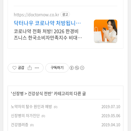
https://doctornow.co.kr
광고
닥터나우 코로나약 처방됩니다
365일 24시간 진료가능
코로나약 전화 처방! 2026 한경비
즈니스 한국소비자만족지수 비대면
진료 앱 1위
공감
구독하기
'
신장병
>
건강상식 전반
' 카테고리의 다른 글
노약자의 탈수 원인과 예방
2019.07.10
(0)
신장병의 자가진단
2019.05.06
(0)
건강염려증
2019.04.10
(0)