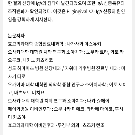
한 결과 신장에 IgA의 침착이 발견되었으며 또한 IgA 신증특유의
조직변화가 확인되었다. 이것은 P. gingivalis가 IgA 신증의 원인
임을 강력하게 시사한다.
논문저자
효고의과대학 종합진료내과학 : 나가사와 야스유키
오사카대학 대학원 치학 연구과 소아치과 : 노무라 료타, 와토 카
오루코, 나카노 카츠히코
성도 하마마츠 병원 신장내과 / 자위대 기후병원 진료부 내과 : 미
사키 타로
오카야마 대학 대학원 의약학 종합 연구과 소아치과학 : 이토 세이
고, 마츠모토 미치요
오사카 대학 대학원 치학 연구과 소아치과 : 나카 슌헤이
메이와병원 이비인후과 : 오쿠나카 미에코, 와타베 마이코, 후시
미 카츠야
효고의과대학 이비인후과·두경부 외과 : 츠즈키 켄조