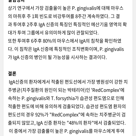
상기 연구에서 가장 검출율이 높은 P. gingivalis에 대해 마우스
의 마취후 주 1회 빈도로 비강투여를 8주간 계속하였다. 그 결
과 투여후 2주후 IgA 신증의 특징인 특징적인 메산기움 영역의 확
대가 투여 그룹에서 유의미하게 많이 관찰되었다.
또한 투여후 6주후 80%의 마우스에서 IgA의 침착을 확인하였
다. 이 침착은 IgA 신증에 특징적인 조직변화이며, P. gingivalis
가 IgA 신증의 병인이 될 가능성을 시사하는 결과이다.
결론
IgA신증의 환자에게서 적출된 편도선에서 가장 병원성이 강한 치
주병균(치주질환의 원인이 되는 박테리아)인 'RedComplex'에
속하는 P. gingivalis와 T. forsythia가 습관성 편도염으로 인해
적출한 편도에 비해 유의하게 검출되었다. 습관성 편도염 환자의
편도선의 경우 92%가 "RedComplex"에 속하는 치주병균이 검
출되지 않았고, IgA 신증 환자는 "48%의 환자"에서 검출되었다.
이 중에서 가장 검출률이 높은 P. gingivalis를 마우스에게 투여