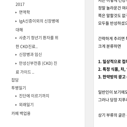
저는 이렇게 건강
2017
정말 놀라운건 여
면역학
쪽은 말할것도 없구
IgA신증이외의 신장병에
모두들 반성하셨으
대해
사춘기 청년기 환자를 위
간략하게 추리면 
크게 분류하면
한 CKD진료..
신장병과 임신
1. 일상적으로 
만성신부전증 (CKD) 진
2. 특정 식품, 
료 가이드 ..
3. 한약방의 광고 
잡담
투병일기
일반인이 보기에도
진단에 이르기까지
그러나 당장 지푸
외래일기
카페 백업용
상기 부류의 글은