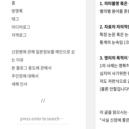
홈
1. 의미불명 혹
방명록
별의별 용어를 혼
태그
2. 자료의 자의적
미디어로그
특정 논문 혹은 
지역로그
통계의 눈속임 (
신장병에 관해 일본정보를 메인으로 싣
3. 영리의 목적이
는 이유
1의 사례는 명확히
본 블로그 용도에 관해서
심지어 사기위한 
주인장에 대해서
저도 저런식으로 
새해 인사
(물론 안할겁니다
/
/
이 글을 읽으시는
"사실 신장에 좋