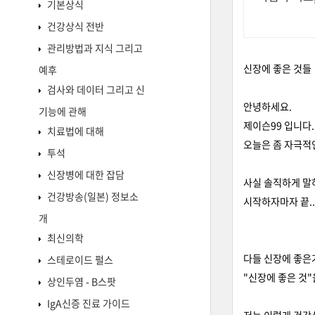
기본상식
건강상식 전반
관리방법과 지식 그리고
신장에 좋은 것들
예후
검사와 데이터 그리고 신
안녕하세요.
기능에 관해
제이슨99 입니다.
치료법에 대해
오늘은 좀 자극적
투석
신장병에 대한 잡담
사실 솔직하게 말
건강방송(일본) 정보소
시작하자마자 끝..
개
최신의학
다들 신장에 좋은
스테로이드 펄스
"신장에 좋은 것
상인두염 - B스팟
IgA신증 진료 가이드