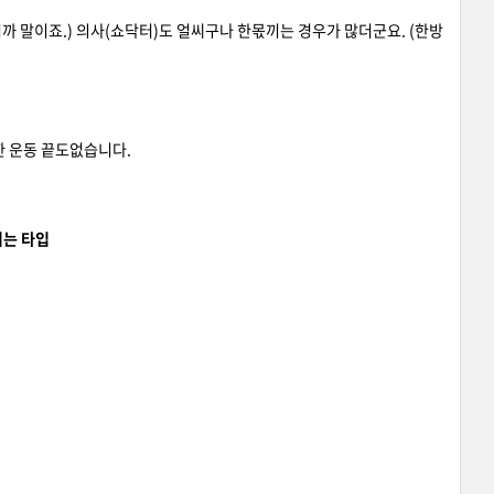
까 말이죠.) 의사(쇼닥터)도 얼씨구나 한몫끼는 경우가 많더군요. (한방
한 운동 끝도없습니다.
리는 타입