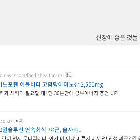
신장에 좋은 것들
nd.naver.com/foodishealthcare
광고
미노포텐 이뮨비타 고함량아미노산 2,550mg
과 체력이 필요할 때! 단 30분만에 공부에너지 충전 UP!
.co.kr/
광고
알솔루션 연속회식, 야근, 술자리..
, 간이 먼저 무너집니다. 이제 더 이상 미루지 마세요! 만성 피로? 