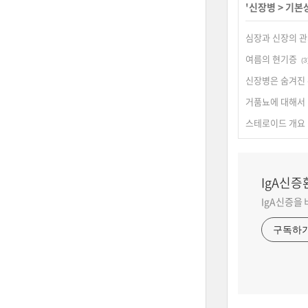
'
신장병
>
기본
심장과 신장의 
여름의 현기증
(3
신장병은 숨겨진
거품뇨에 대해서
스테로이드 개요 
IgA신
IgA신증을
구독하