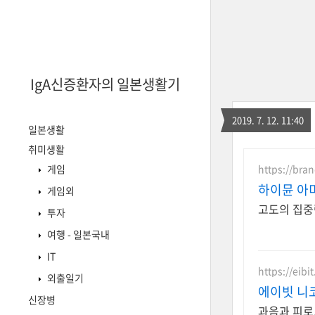
IgA신증환자의 일본생활기
2019. 7. 12. 11:40
일본생활
취미생활
https://bra
게임
하이뮨 아
게임외
고도의 집중력
투자
여행 - 일본국내
IT
https://eibit
외출일기
에이빗 니코
신장병
과음과 피로